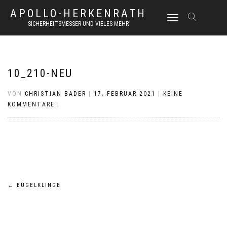
APOLLO-HERKENRATH
NAVIGATION
SICHERHEITSMESSER UND VIELES MEHR
UMSCHALTEN
10_210-NEU
VON
CHRISTIAN BADER
|
17. FEBRUAR 2021
|
KEINE
KOMMENTARE
|
Beitrags-
←
BÜGELKLINGE
Navigation