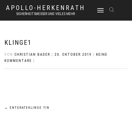
APOLLO-HERKENRATH
NAVIGATION
SICHERHEITSMESSER UND VIELES MEHR
UMSCHALTEN
KLINGE1
VON
CHRISTIAN BADER
|
20. OKTOBER 2019
|
KEINE
KOMMENTARE
|
Beitrags-
←
ENTGRATEKLINGE TIN
Navigation