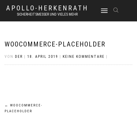
APOLLO-HERKENRATH
NAVIGATION
SICHERHEITSMESSER UND VIELES MEHR
UMSCHALTEN
WOOCOMMERCE-PLACEHOLDER
VON
DER
|
18. APRIL 2019
|
KEINE KOMMENTARE
|
Beitrags-
←
WOOCOMMERCE-
PLACEHOLDER
Navigation