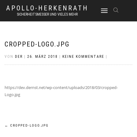
APOLLO-HERKENRATH
NAVIGATION
SICHERHEITSMESSER UND VIELES MEHR
UMSCHALTEN
CROPPED-LOGO.JPG
VON
DER
|
26. MÄRZ 2018
|
KEINE KOMMENTARE
|
https://dev.dernst.net/wp-content/uploads/2018/03/cropped-
Logo.jpg
Beitrags-
←
CROPPED-LOGO.JPG