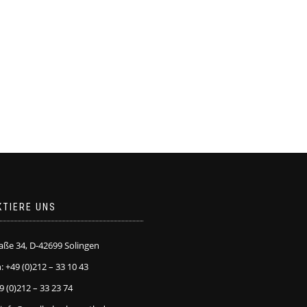
KTIERE UNS
raße 34, D-42699 Solingen
: +49 (0)212 – 33 10 43
9 (0)212 – 33 23 74