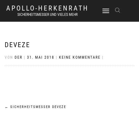
APOLLO-HERKENRATH
NAVIGATION
SICHERHEITSMESSER UND VIELES MEHR
UMSCHALTEN
DEVEZE
VON
DER
|
31. MAI 2018
|
KEINE KOMMENTARE
|
Beitrags-
←
SICHERHEITSMESSER DEVEZE
Navigation