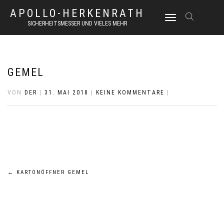
APOLLO-HERKENRATH
NAVIGATION
SICHERHEITSMESSER UND VIELES MEHR
UMSCHALTEN
GEMEL
VON
DER
|
31. MAI 2018
|
KEINE KOMMENTARE
|
Beitrags-
←
KARTONÖFFNER GEMEL
Navigation