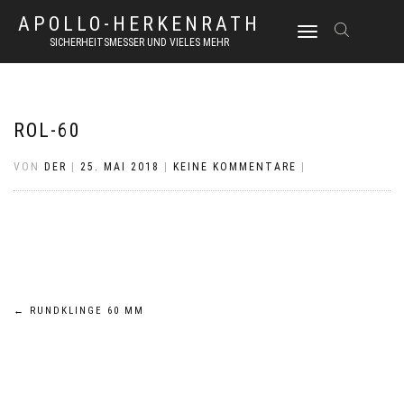
APOLLO-HERKENRATH
NAVIGATION
SICHERHEITSMESSER UND VIELES MEHR
UMSCHALTEN
ROL-60
VON
DER
|
25. MAI 2018
|
KEINE KOMMENTARE
|
Beitrags-
←
RUNDKLINGE 60 MM
Navigation