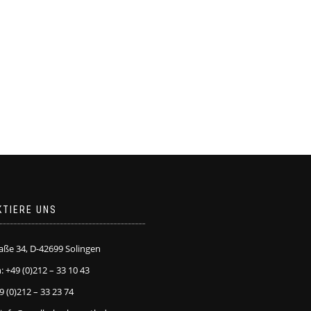
KTIERE UNS
raße 34, D-42699 Solingen
: +49 (0)212 – 33 10 43
9 (0)212 – 33 23 74