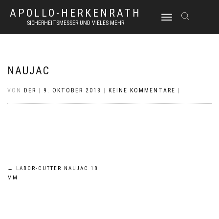
APOLLO-HERKENRATH
NAVIGATION
SICHERHEITSMESSER UND VIELES MEHR
UMSCHALTEN
NAUJAC
VON
DER
|
9. OKTOBER 2018
|
KEINE KOMMENTARE
|
Beitrags-
←
LABOR-CUTTER NAUJAC 18
MM
Navigation