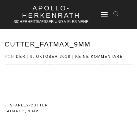
APOLLO-
HERKENRATH
NAVIGATION
UMSCHALTEN
SICHERHEITSMESSER UND VIELES MEHR
CUTTER_FATMAX_9MM
VON
DER
|
9. OKTOBER 2018
|
KEINE KOMMENTARE
|
Beitrags-
←
STANLEY-CUTTER
FATMAX™, 9 MM
Navigation