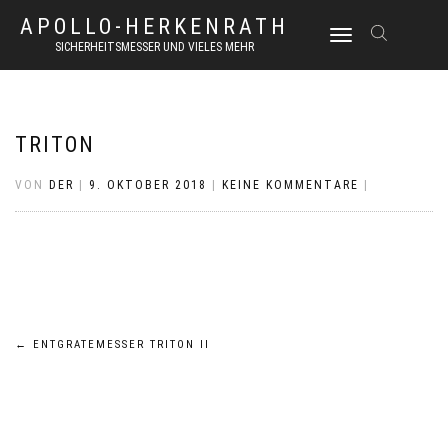
APOLLO-HERKENRATH
NAVIGATION
SICHERHEITSMESSER UND VIELES MEHR
UMSCHALTEN
TRITON
VON
DER
|
9. OKTOBER 2018
|
KEINE KOMMENTARE
|
Beitrags-
←
ENTGRATEMESSER TRITON II
Navigation