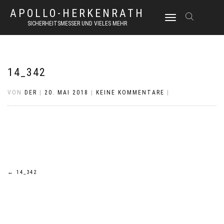
APOLLO-HERKENRATH
NAVIGATION
SICHERHEITSMESSER UND VIELES MEHR
UMSCHALTEN
14_342
VON
DER
|
20. MAI 2018
|
KEINE KOMMENTARE
|
Beitrags-
←
14_342
Navigation