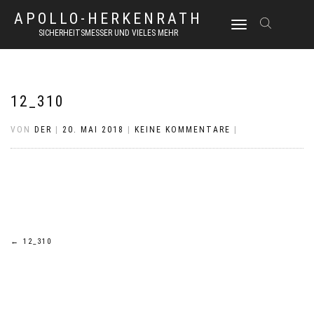
APOLLO-HERKENRATH
NAVIGATION
SICHERHEITSMESSER UND VIELES MEHR
UMSCHALTEN
12_310
VON
DER
|
20. MAI 2018
|
KEINE KOMMENTARE
|
Beitrags-
←
12_310
Navigation