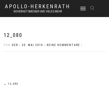
APOLLO-HERKENRATH
NAVIGATION
SICHERHEITSMESSER UND VIELES MEHR
UMSCHALTEN
12_080
VON
DER
|
20. MAI 2018
|
KEINE KOMMENTARE
|
Beitrags-
←
12_080
Navigation