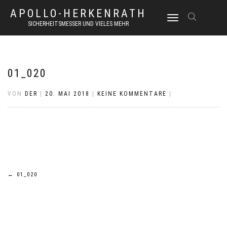
APOLLO-HERKENRATH
NAVIGATION
SICHERHEITSMESSER UND VIELES MEHR
UMSCHALTEN
01_020
VON
DER
|
20. MAI 2018
|
KEINE KOMMENTARE
|
Beitrags-
←
01_020
Navigation