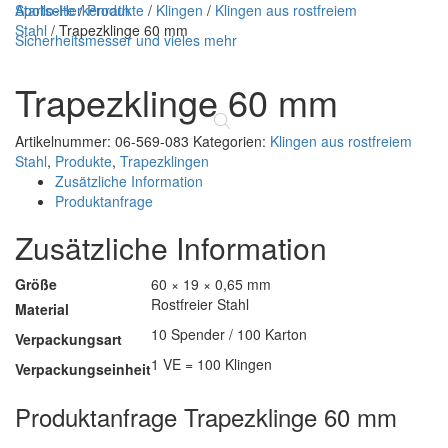
Apollo-Herkenrath
Startseite
/
Produkte
/
Klingen
/
Klingen aus rostfreiem
Stahl
/ Trapezklinge 60 mm
Sicherheitsmesser und vieles mehr
Trapezklinge 60 mm
Navigatio
umschalt
Artikelnummer:
06-569-083
Kategorien:
Klingen aus rostfreiem
Stahl
,
Produkte
,
Trapezklingen
Zusätzliche Information
Produktanfrage
Zusätzliche Information
Größe
60 × 19 × 0,65 mm
Rostfreier Stahl
Material
10 Spender / 100 Karton
Verpackungsart
1 VE = 100 Klingen
Verpackungseinheit
Produktanfrage Trapezklinge 60 mm