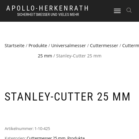
APOLLO-HERKENRATH
NAVIGATION
SICHERHEITSMESSER UND VIELES MEHR
UMSCHALTEN
Startseite
/
Produkte
/
Universalmesser
/
Cuttermesser
/
Cutterm
25 mm
/ Stanley-Cutter 25 mm
STANLEY-CUTTER 25 MM
Artikelnummer:
1-10-425
Kategorien:
Cuttermesser 25 mm
,
Produkte