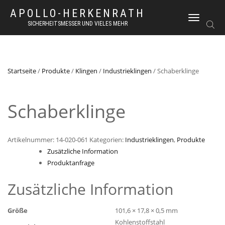
APOLLO-HERKENRATH
NAVIGATION
SICHERHEITSMESSER UND VIELES MEHR
UMSCHALTEN
Startseite
/
Produkte
/
Klingen
/
Industrieklingen
/ Schaberklinge
Schaberklinge
Artikelnummer:
14-020-061
Kategorien:
Industrieklingen
,
Produkte
Zusätzliche Information
Produktanfrage
Zusätzliche Information
Größe
101,6 × 17,8 × 0,5 mm
Kohlenstoffstahl