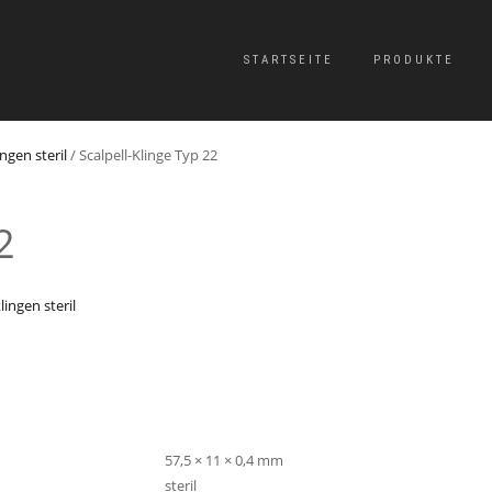
STARTSEITE
PRODUKTE
ingen steril
/ Scalpell-Klinge Typ 22
2
lingen steril
57,5 × 11 × 0,4 mm
steril