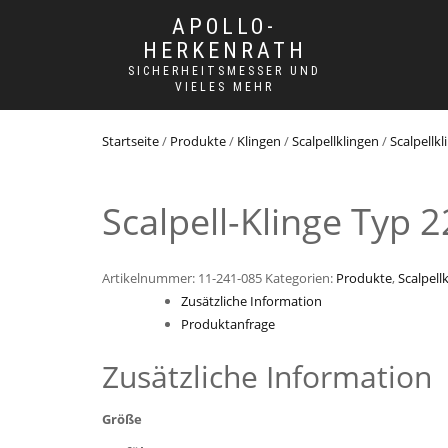
APOLLO-
HERKENRATH
SICHERHEITSMESSER UND
VIELES MEHR
Startseite
/
Produkte
/
Klingen
/
Scalpellklingen
/
Scalpellkl
Scalpell-Klinge Typ 2
Artikelnummer:
11-241-085
Kategorien:
Produkte
,
Scalpellk
Zusätzliche Information
Produktanfrage
Zusätzliche Information
Größe