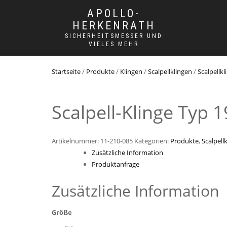
APOLLO-
HERKENRATH
SICHERHEITSMESSER UND
VIELES MEHR
Startseite
/
Produkte
/
Klingen
/
Scalpellklingen
/
Scalpellkl
Scalpell-Klinge Typ 1
Artikelnummer:
11-210-085
Kategorien:
Produkte
,
Scalpell
Zusätzliche Information
Produktanfrage
Zusätzliche Information
Größe