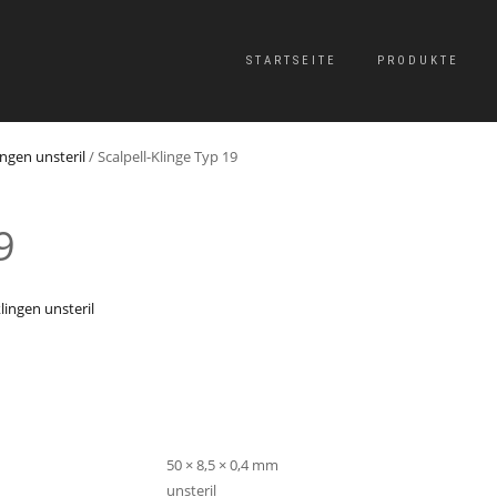
STARTSEITE
PRODUKTE
ingen unsteril
/ Scalpell-Klinge Typ 19
9
klingen unsteril
50 × 8,5 × 0,4 mm
unsteril