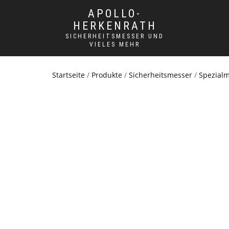
APOLLO-
HERKENRATH
SICHERHEITSMESSER UND
VIELES MEHR
Startseite
/
Produkte
/
Sicherheitsmesser
/
Spezial