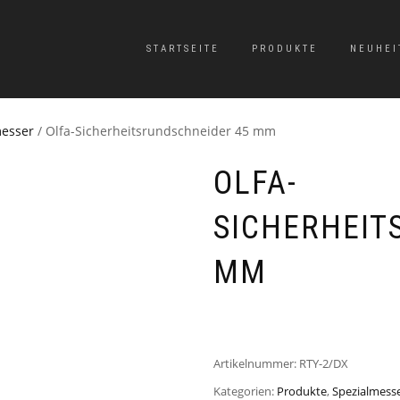
STARTSEITE
PRODUKTE
NEUHEI
messer
/ Olfa-Sicherheitsrundschneider 45 mm
OLFA-
SICHERHEIT
MM
Artikelnummer:
RTY-2/DX
Kategorien:
Produkte
,
Spezialmess