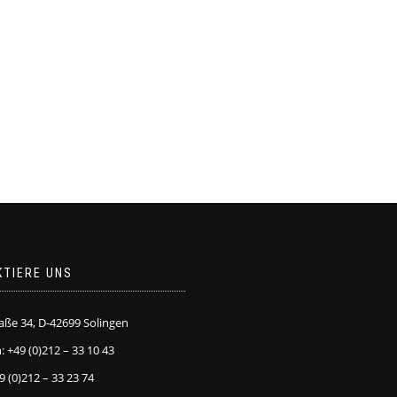
KTIERE UNS
raße 34, D-42699 Solingen
: +49 (0)212 – 33 10 43
9 (0)212 – 33 23 74