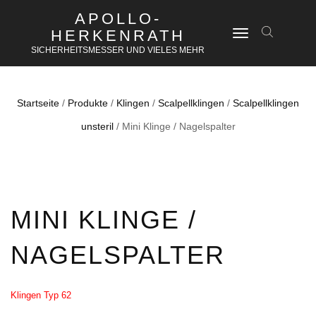
APOLLO-
HERKENRATH
NAVIGATION
UMSCHALTEN
SICHERHEITSMESSER UND VIELES MEHR
Startseite
/
Produkte
/
Klingen
/
Scalpellklingen
/
Scalpellklingen
unsteril
/ Mini Klinge / Nagelspalter
MINI KLINGE /
NAGELSPALTER
Klingen Typ 62