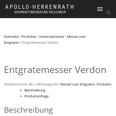
APOLLO-HERKENRATH
NAVIGATION
SICHERHEITSMESSER UND VIELES MEHR
UMSCHALTEN
Startseite
/
Produkte
/
Universalmesser
/
Messer zum
Entgraten
/ Entgratemesser Verdon
Entgratemesser Verdon
Artikelnummer:
40.1.180
Kategorien:
Messer zum Entgraten
,
Produkte
Beschreibung
Produktanfrage
Beschreibung