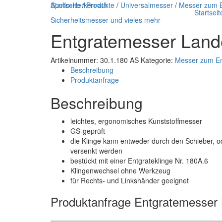
Apollo-Herkenrath
Startseite
/
Produkte
/
Universalmesser
/
Messer zum E
Startseit
Sicherheitsmesser und vieles mehr
Entgratemesser Land
Artikelnummer:
30.1.180 AS
Kategorie:
Messer zum En
Beschreibung
Produktanfrage
Beschreibung
leichtes, ergonomisches Kunststoffmesser
GS-geprüft
die Klinge kann entweder durch den Schieber, o
versenkt werden
bestückt mit einer Entgrateklinge Nr. 180A.6
Klingenwechsel ohne Werkzeug
für Rechts- und Linkshänder geeignet
Produktanfrage Entgratemesser