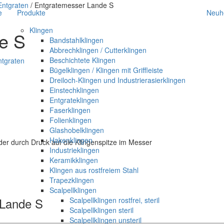
ntgraten
/ Entgratemesser Lande S
e
Produkte
Neuh
Klingen
e S
Bandstahlklingen
Abbrechklingen / Cutterklingen
Beschichtete Klingen
tgraten
Bügelklingen / Klingen mit Griffleiste
Dreiloch-Klingen und Industrierasierklingen
Einstechklingen
Entgrateklingen
Faserklingen
Folienklingen
Glashobelklingen
Hakenklingen
der durch Druck auf die Klingenspitze im Messer
Industrieklingen
Keramikklingen
Klingen aus rostfreiem Stahl
Trapezklingen
Scalpellklingen
 Lande S
Scalpellklingen rostfrei, steril
Scalpellklingen steril
Scalpellklingen unsteril