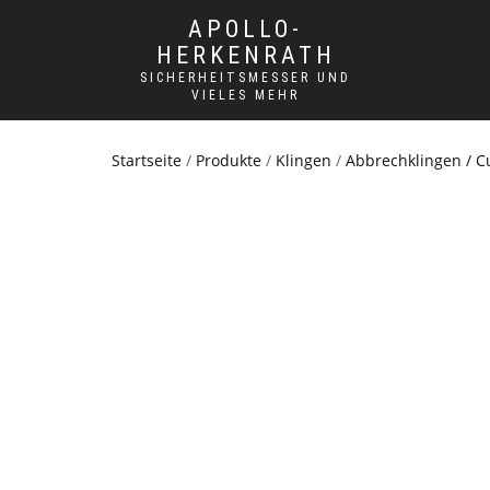
APOLLO-
HERKENRATH
SICHERHEITSMESSER UND
VIELES MEHR
Startseite
/
Produkte
/
Klingen
/
Abbrechklingen / C